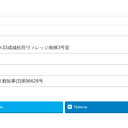
0-33成城松田ヴィレッジ南棟3号室
知事(3)第96628号
ter
Hatena