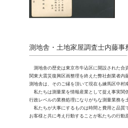
測地舎・土地家屋調査士内藤事
測地舎の歴史は東京市牛込区に開設された合
関東大震災復興区画整理を終えた弊社創業者内
測地舎は、そのご縁を頂いて現在も練馬区中村
私たちは測量業を情報産業として捉え事実関係
行政レベルの業務処理になりがちな測量業務を
私たちが大事にするものは時間と費用と品質
お客様と共に考え行動することが私たちの行動