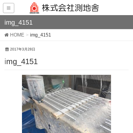
img_4151
HOME
img_4151
2017年3月28日
img_4151