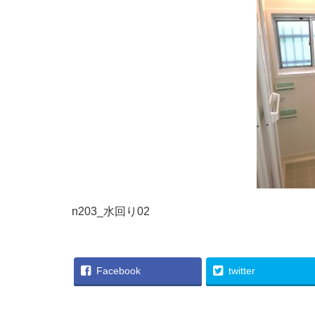
n203_水回り02
Facebook
twitter