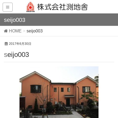
seijo003
HOME
seijo003
2017年6月30日
seijo003